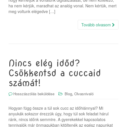
hogy kérhetjük a vonalunk digitalizálását, de nem kötelező,
ha nem kérjük, maradhat az analóg vonal. Nem kértük, mert
meg voltunk elégedve […]
Tovább olvasom
Nincs elég időd?
Csökkentsd a cuccaid
számát!
,
Hosszászólás beküldése
Blog
Olvasnivaló
Hogyan függ össze a túl sok cucc az időhiánnyal? Mi
anyukák sokszor érezzük úgy, hogy túl sok feladat hárul
ránk, nincs időnk semmire. A gyerekekkel kapcsolatos
tennivalók már önmagukban kitöltenék az egész napunkat