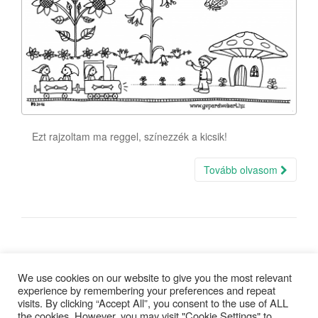
Ezt rajzoltam ma reggel, színezzék a kicsik!
Tovább olvasom
Bejegyzés
Régebbi bejegyzések
We use cookies on our website to give you the most relevant
navigáció
experience by remembering your preferences and repeat
visits. By clicking “Accept All”, you consent to the use of ALL
the cookies. However, you may visit "Cookie Settings" to