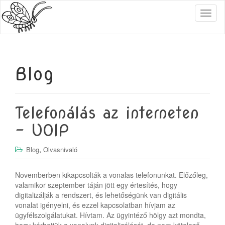
T
o
g
g
l
e
Blog
n
a
v
i
Telefonálás az interneten
g
a
– VOIP
t
i
,
Blog
Olvasnivaló
o
n
Novemberben kikapcsolták a vonalas telefonunkat. Előzőleg,
valamikor szeptember táján jött egy értesítés, hogy
digitalizálják a rendszert, és lehetőségünk van digitális
vonalat igényelni, és ezzel kapcsolatban hívjam az
ügyfélszolgálatukat. Hívtam. Az ügyintéző hölgy azt mondta,