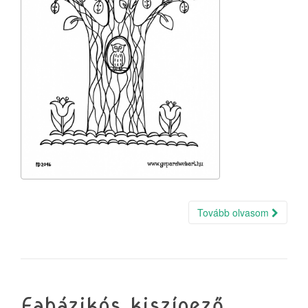
Tovább olvasom
Faházikós kiszínező