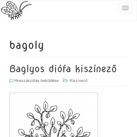
T
o
g
g
l
e
bagoly
n
a
v
i
Baglyos diófa kiszínező
g
a
Hosszászólás beküldése
Kiszínező
t
i
o
n