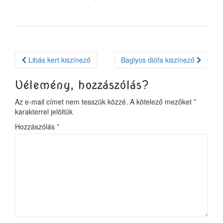
Bejegyzés
Libás kert kiszínező
Baglyos diófa kiszínező
navigáció
Vélemény, hozzászólás?
Az e-mail címet nem tesszük közzé.
A kötelező mezőket
*
karakterrel jelöltük
Hozzászólás
*