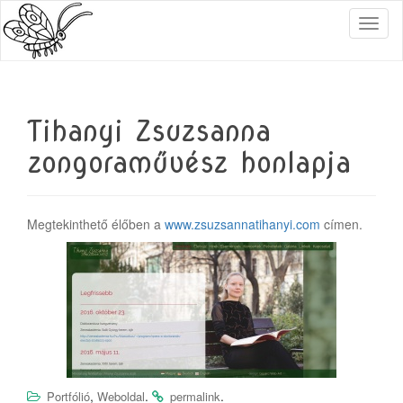
T
o
g
g
l
e
Tihanyi Zsuzsanna
n
a
zongoraművész honlapja
v
i
g
a
Megtekinthető élőben a
www.zsuzsannatihanyi.com
címen.
t
i
o
n
,
.
.
Portfólió
Weboldal
permalink