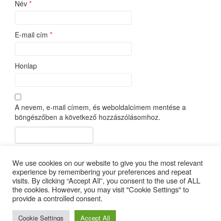
Név
*
E-mail cím
*
Honlap
A nevem, e-mail címem, és weboldalcímem mentése a
böngészőben a következő hozzászólásomhoz.
This site uses Akismet to reduce spam.
Learn how your
We use cookies on our website to give you the most relevant
comment data is processed.
experience by remembering your preferences and repeat
visits. By clicking “Accept All”, you consent to the use of ALL
the cookies. However, you may visit "Cookie Settings" to
provide a controlled consent.
Copyright © 2025 |
Minden jog fenntartva
| design:
Gepárd Web-
Cookie Settings
Accept All