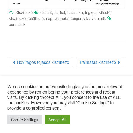
,
,
,
,
,
,
Kiszínező
elefánt
fa
hal
halacska
ingyen
kifestő
,
,
,
,
,
,
.
kiszínező
letölthető
nap
pálmafa
tenger
víz
vízalatti
.
permalink
Bejegyzés
Hóvirágos tojásos kiszínező
Pálmafás kiszínező
navigáció
We use cookies on our website to give you the most relevant
experience by remembering your preferences and repeat
visits. By clicking “Accept All”, you consent to the use of ALL
Copyright © 2025 |
Minden jog fenntartva
| design:
Gepárd Web-
the cookies. However, you may visit "Cookie Settings" to
Art
provide a controlled consent.
Cookie Settings
Accept All