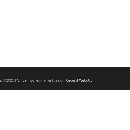
t © 2025 |
Minden jog fenntartva
| design:
Gepárd Web-Art