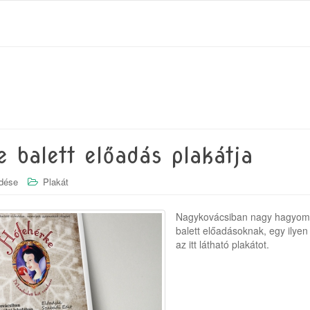
e balett előadás plakátja
dése
Plakát
Nagykovácsiban nagy hagyom
balett előadásoknak, egy ilyen
az itt látható plakátot.