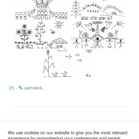
.
.
permalink
Bejegyzés
vonatos színező
We use cookies on our website to give you the most relevant
navigáció
experience by remembering your preferences and repeat