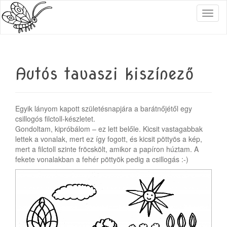
T
o
g
g
l
e
Autós tavaszi kiszínező
n
a
v
i
Egyik lányom kapott születésnapjára a barátnőjétől egy
g
csillogós filctoll-készletet.
a
Gondoltam, kipróbálom – ez lett belőle. Kicsit vastagabbak
t
lettek a vonalak, mert ez így fogott, és kicsit pöttyös a kép,
i
mert a filctoll szinte fröcskölt, amikor a papíron húztam. A
o
fekete vonalakban a fehér pöttyök pedig a csillogás :-)
n