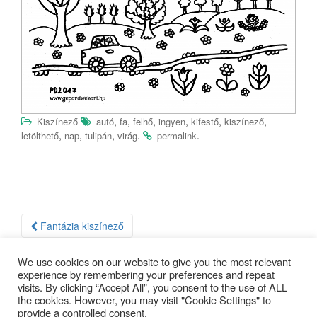
,
,
,
,
,
,
Kiszínező
autó
fa
felhő
ingyen
kifestő
kiszínező
,
,
,
.
.
letölthető
nap
tulipán
virág
permalink
Bejegyzés
Fantázia kiszínező
navigáció
Csipegetős madarak kiszínező
We use cookies on our website to give you the most relevant
experience by remembering your preferences and repeat
visits. By clicking “Accept All”, you consent to the use of ALL
the cookies. However, you may visit "Cookie Settings" to
provide a controlled consent.