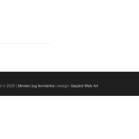
t © 2025 |
Minden jog fenntartva
| design:
Gepárd Web-Art