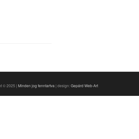
t © 2025 |
Minden jog fenntartva
| design:
Gepárd Web-Art