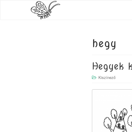
hegy
Hegyek k
Kiszínező