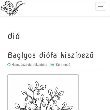
T
o
g
g
l
e
dió
n
a
v
i
Baglyos diófa kiszínező
g
a
Hosszászólás beküldése
Kiszínező
t
i
o
n